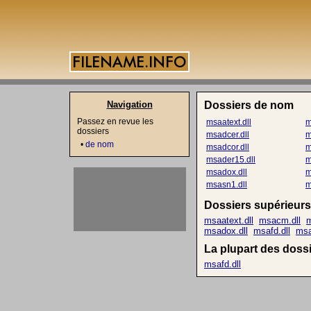
Navigation
Dossiers de nom
Passez en revue les
msaatext.dll
m
dossiers
msadcer.dll
m
•
de nom
msadcor.dll
m
msader15.dll
m
msadox.dll
m
msasn1.dll
m
Dossiers supérieurs
msaatext.dll
msacm.dll
m
msadox.dll
msafd.dll
msa
La plupart des dossi
msafd.dll