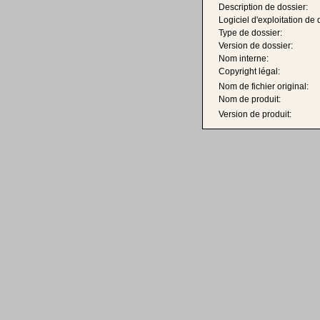
Description de dossier:
Logiciel d'exploitation de 
Type de dossier:
Version de dossier:
Nom interne:
Copyright légal:
Nom de fichier original:
Nom de produit:
Version de produit: