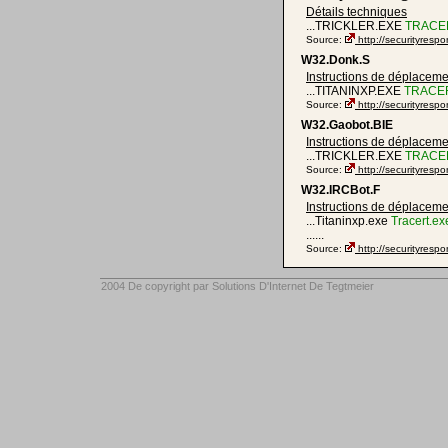
Détails techniques
...TRICKLER.EXE
TRACE
Source:
http://securityre
W32.Donk.S
Instructions de déplaceme
...TITANINXP.EXE
TRACE
Source:
http://securityres
W32.Gaobot.BIE
Instructions de déplaceme
...TRICKLER.EXE
TRACE
Source:
http://securityres
W32.IRCBot.F
Instructions de déplaceme
...Titaninxp.exe
Tracert.ex
......
Source:
http://securityresp
2004 De copyright par
Solutions D'Internet De Tegtmeier