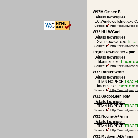
W97M.Omsee.B
Détails techniques
...C:WindowsTelnet.exe 
Source:
http://securityres
W32.HLLW.Gool
Détails techniques
...Symproxysvc.exe
Tracer
Source:
http://securityres
Trojan.Downloader.Aphe
Détails techniques
...Titaninxp.exe
Tracert.ex
Source:
http://securityres
W32.Darker.Worm
Détails techniques
...TITANINXP.EXE
TRACE
...tracerpt.exe
tracert.exe
v
Source:
http://securityres
W32.Gaobot.gen!poly
Détails techniques
...TITANINXP.EXE
TRACE
Source:
http://securityres
W32.Noomy.A@mm
Détails techniques
...TITANINXP.EXE
TRACE
Source:
http://securityre
W32.Mydoom.AB@mm