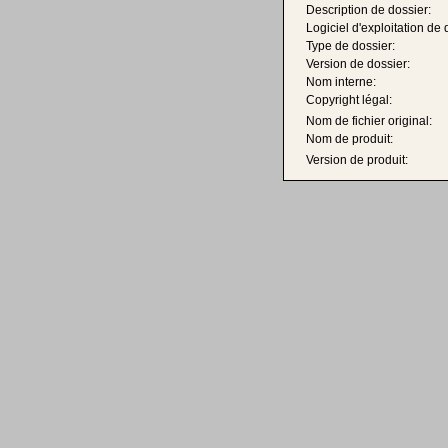
Description de dossier:
Logiciel d'exploitation de 
Type de dossier:
Version de dossier:
Nom interne:
Copyright légal:
Nom de fichier original:
Nom de produit:
Version de produit: