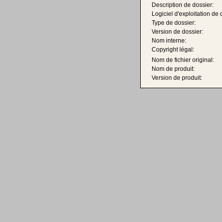
Description de dossier:
Logiciel d'exploitation de 
Type de dossier:
Version de dossier:
Nom interne:
Copyright légal:
Nom de fichier original:
Nom de produit:
Version de produit: