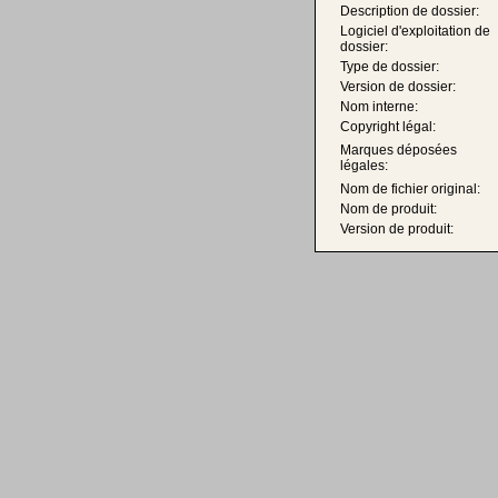
Description de dossier:
Logiciel d'exploitation de
dossier:
Type de dossier:
Version de dossier:
Nom interne:
Copyright légal:
Marques déposées
légales:
Nom de fichier original:
Nom de produit:
Version de produit: