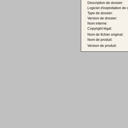
Description de dossier:
Logiciel d'exploitation de 
Type de dossier:
Version de dossier:
Nom interne:
Copyright légal:
Nom de fichier original:
Nom de produit:
Version de produit: