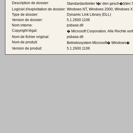
Description de dossier:
Standardanbieter f�r den gesch�tzten 
Logiciel d'exploitation de dossier:
Windows NT, Windows 2000, Windows X
Type de dossier:
Dynamic Link Library (DLL)
Version de dossier:
5.1.2600.1106
Nom interne:
psbase.dll
Copyright légal:
� Microsoft Corporation. Alle Rechte vor
Nom de fichier original:
psbase.dll
Nom de produit:
Betriebssystem Microsoft� Windows�
Version de produit:
5.1.2600.1106