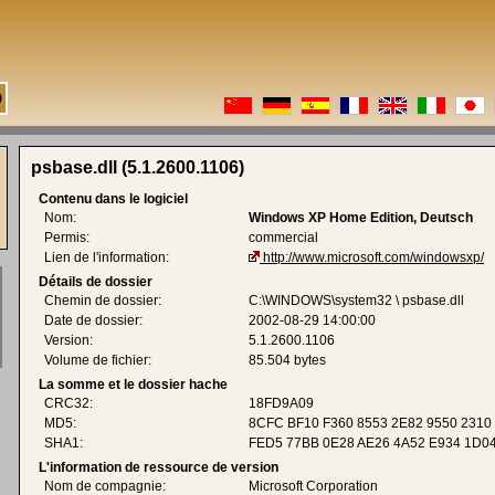
psbase.dll (5.1.2600.1106)
Contenu dans le logiciel
Nom:
Windows XP Home Edition, Deutsch
Permis:
commercial
Lien de l'information:
http://www.microsoft.com/windowsxp/
Détails de dossier
Chemin de dossier:
C:\WINDOWS\system32 \ psbase.dll
Date de dossier:
2002-08-29 14:00:00
Version:
5.1.2600.1106
Volume de fichier:
85.504 bytes
La somme et le dossier hache
CRC32:
18FD9A09
MD5:
8CFC BF10 F360 8553 2E82 9550 2310
SHA1:
FED5 77BB 0E28 AE26 4A52 E934 1D0
L'information de ressource de version
Nom de compagnie:
Microsoft Corporation