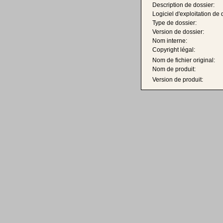
Description de dossier:
Logiciel d'exploitation de 
Type de dossier:
Version de dossier:
Nom interne:
Copyright légal:
Nom de fichier original:
Nom de produit:
Version de produit: