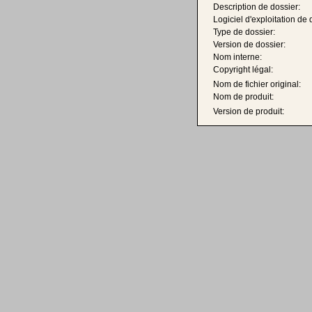
Description de dossier:
Logiciel d'exploitation de 
Type de dossier:
Version de dossier:
Nom interne:
Copyright légal:
Nom de fichier original:
Nom de produit:
Version de produit: