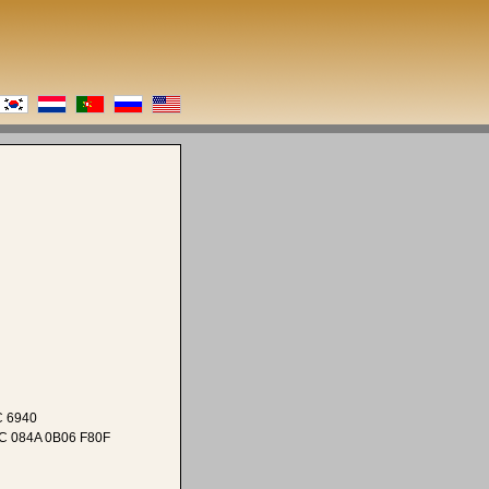
C 6940
C 084A 0B06 F80F