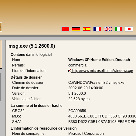
msg.exe (5.1.2600.0)
Contenu dans le logiciel
Nom:
Windows XP Home Edition, Deutsch
Permis:
commercial
Lien de l'information:
http://www.microsoft.com/windowsxp/
Détails de dossier
Chemin de dossier:
C:\WINDOWS\system32 \ msg.exe
Date de dossier:
2002-08-29 14:00:00
Version:
5.1.2600.0
Volume de fichier:
22.528 bytes
La somme et le dossier hache
CRC32:
2CA09659
MD5:
4830 561E C88E FFCD F350 CF93 833
SHA1:
B383 D622 C6B1 0B7A 5108 EB5E DEE
L'information de ressource de version
Nom de compagnie:
Microsoft Corporation