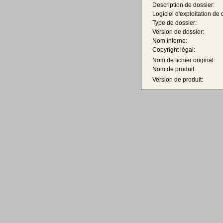
Description de dossier:
Logiciel d'exploitation de 
Type de dossier:
Version de dossier:
Nom interne:
Copyright légal:
Nom de fichier original:
Nom de produit:
Version de produit: