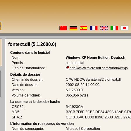
fontext.dll (5.1.2600.0)
Contenu dans le logiciel
Nom:
Windows XP Home Edition, Deutsch
Permis:
commercial
Lien de l'information:
http://www.microsoft.com/windowsxp/
Détails de dossier
Chemin de dossier:
C:\WINDOWS\system32 \ fontext.dll
Date de dossier:
2002-08-29 14:00:00
Version:
5.1.2600.0
Volume de fichier:
365.056 bytes
La somme et le dossier hache
CRC32:
541923CA
MD5:
B2CB 7F8E 2CB2 DE34 489A 1AAB CF9
SHA1:
CEF3 85A6 D80B 839C 2688 32D5 29A3
L'information de ressource de version
Nom de compagnie:
Microsoft Corporation