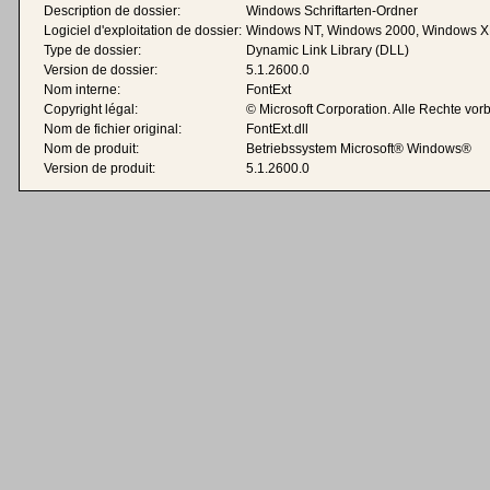
Description de dossier:
Windows Schriftarten-Ordner
Logiciel d'exploitation de dossier:
Windows NT, Windows 2000, Windows X
Type de dossier:
Dynamic Link Library (DLL)
Version de dossier:
5.1.2600.0
Nom interne:
FontExt
Copyright légal:
© Microsoft Corporation. Alle Rechte vor
Nom de fichier original:
FontExt.dll
Nom de produit:
Betriebssystem Microsoft® Windows®
Version de produit:
5.1.2600.0