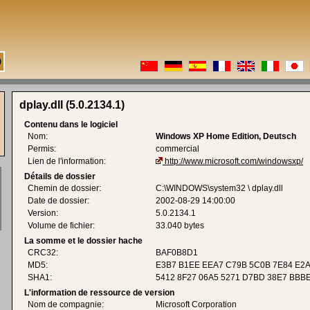
dplay.dll (5.0.2134.1)
Contenu dans le logiciel
Nom:
Windows XP Home Edition, Deutsch
Permis:
commercial
Lien de l'information:
http://www.microsoft.com/windowsxp/
Détails de dossier
Chemin de dossier:
C:\WINDOWS\system32 \ dplay.dll
Date de dossier:
2002-08-29 14:00:00
Version:
5.0.2134.1
Volume de fichier:
33.040 bytes
La somme et le dossier hache
CRC32:
BAF0B8D1
MD5:
E3B7 B1EE EEA7 C79B 5C0B 7E84 E2
SHA1:
5412 8F27 06A5 5271 D7BD 38E7 BBB
L'information de ressource de version
Nom de compagnie:
Microsoft Corporation