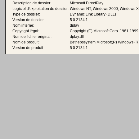
Description de dossier:
Microsoft DirectPlay
Logiciel d'exploitation de dossier:
Windows NT, Windows 2000, Windows X
Type de dossier:
Dynamic Link Library (DLL)
Version de dossier:
5.0.2134.1
Nom interne:
dplay
Copyright légal:
Copyright (C) Microsoft Corp. 1981-1999
Nom de fichier original:
dplay.dll
Nom de produit:
Betriebssystem Microsoft(R) Windows (R
Version de produit:
5.0.2134.1