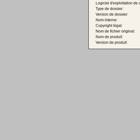
Logiciel d'exploitation de 
Type de dossier:
Version de dossier:
Nom interne:
Copyright légal:
Nom de fichier original:
Nom de produit:
Version de produit: