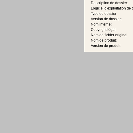
Description de dossier:
Logiciel d'exploitation de 
Type de dossier:
Version de dossier:
Nom interne:
Copyright légal:
Nom de fichier original:
Nom de produit:
Version de produit: