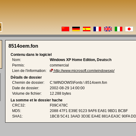
8514oem.fon
Contenu dans le logiciel
Nom:
Windows XP Home Edition, Deutsch
Permis:
commercial
Lien de l'information:
http://www.microsoft.com/windowsxp/
Détails de dossier
Chemin de dossier:
C:\WINDOWS\Fonts \ 8514oem.fon
Date de dossier:
2002-08-29 14:00:00
Volume de fichier:
12.288 bytes
La somme et le dossier hache
CRC32:
F09C478C
MD5:
2088 47F1 E39E 9123 9AF6 EA81 9BD1 BCBF
SHA1:
1BCB 5C41 3AAD 3D3E EA4E 881A EA3C 90FA DD