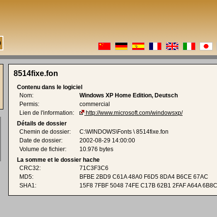
8514fixe.fon
Contenu dans le logiciel
Nom:
Windows XP Home Edition, Deutsch
Permis:
commercial
Lien de l'information:
http://www.microsoft.com/windowsxp/
Détails de dossier
Chemin de dossier:
C:\WINDOWS\Fonts \ 8514fixe.fon
Date de dossier:
2002-08-29 14:00:00
Volume de fichier:
10.976 bytes
La somme et le dossier hache
CRC32:
71C3F3C6
MD5:
BFBE 2BD9 C61A 48A0 F6D5 8DA4 B6CE 67AC
SHA1:
15F8 7FBF 5048 74FE C17B 62B1 2FAF A64A 6B8C